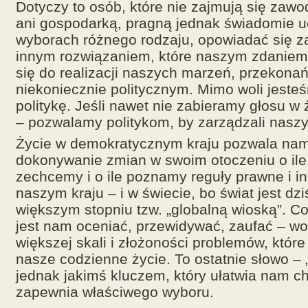
Dotyczy to osób, które nie zajmują się zawo
ani gospodarką, pragną jednak świadomie u
wyborach różnego rodzaju, opowiadać się z
innym rozwiązaniem, które naszym zdaniem
się do realizacji naszych marzeń, przekonań
niekoniecznie politycznym. Mimo woli jeste
politykę. Jeśli nawet nie zabieramy głosu w
– pozwalamy politykom, by zarządzali nasz
Życie w demokratycznym kraju pozwala nam
dokonywanie zmian w swoim otoczeniu o ile
zechcemy i o ile poznamy reguły prawne i i
naszym kraju – i w świecie, bo świat jest dz
większym stopniu tzw. „globalną wioską”. Co
jest nam oceniać, przewidywać, zaufać – w
większej skali i złożoności problemów, któr
nasze codzienne życie. To ostatnie słowo – „
jednak jakimś kluczem, który ułatwia nam c
zapewnia właściwego wyboru.