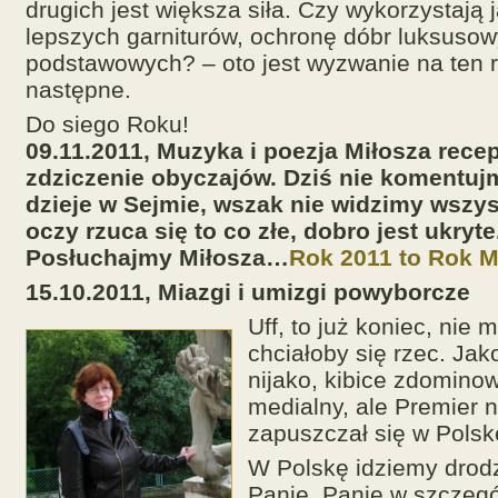
drugich jest większa siła. Czy wykorzystają 
lepszych garniturów, ochronę dóbr luksusow
podstawowych? – oto jest wyzwanie na ten ro
następne.
Do siego Roku!
09.11.2011, Muzyka i poezja Miłosza rece
zdziczenie obyczajów. Dziś nie komentujm
dzieje w Sejmie, wszak nie widzimy wszy
oczy rzuca się to co złe, dobro jest ukryte
Posłuchajmy Miłosza…
Rok 2011 to Rok M
15.10.2011, Miazgi i umizgi powyborcze
Uff, to już koniec, nie m
chciałoby się rzec. Jak
nijako, kibice zdominow
medialny, ale Premier n
zapuszczał się w Polsk
W Polskę idziemy drod
Panie. Panie w szczegó