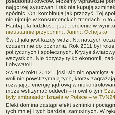
pseudonaukowców. Możemy wprawdzie pom
najgorzej sytuowani i tak nie kupują szminek
spódnic. Oni kombinują jak przeżyć. Tej spo
nie ujmuje w konsumenckich trendach. A to w
Hańbą dla ludzkości jest cierpienie w wynik
nieustannie przypomina Janina Ochojska
.
Świat jaki jest każdy widzi. Na naszych ocz
czasem nie do poznania. Rok 2011 był roki
politycznych i społecznych. Kryzys światow
wszystkich. Nie dotyczy tylko ekonomii, zad
i obywateli.
Świat w roku 2012 – jeśli się nie opamięta a
woli nie powstrzymają tych, którzy zagrażaj
rozwijając energię jądrową w niekontrolowa
może wstrzymać oddech – mówił o tym
Sze
były ambasador Izraela w Polsce – w TVN24
Efekt domina zastąpi efekt szminki i pociągn
tych mniej i tych bardziej zamożnych. W ręk