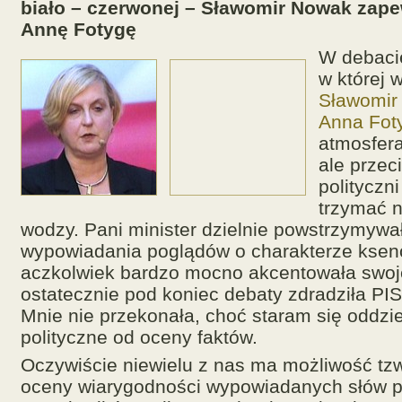
biało – czerwonej – Sławomir Nowak zape
Annę Fotygę
W debaci
w której w
Sławomir
Anna Fot
atmosfera
ale przec
polityczni
trzymać 
wodzy. Pani minister dzielnie powstrzymywał
wypowiadania poglądów o charakterze ksen
aczkolwiek bardzo mocno akcentowała swoje
ostatecznie pod koniec debaty zdradziła PIS
Mnie nie przekonała, choć staram się oddzie
polityczne od oceny faktów.
Oczywiście niewielu z nas ma możliwość tzw
oceny wiarygodności wypowiadanych słów p