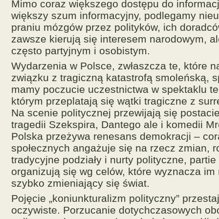
Mimo coraz większego dostępu do informac
większy szum informacyjny, podlegamy nie
praniu mózgów przez polityków, ich doradców
zawsze kierują się interesem narodowym, al
często partyjnym i osobistym.
Wydarzenia w Polsce, zwłaszcza te, które n
związku z tragiczną katastrofą smoleńską, s
mamy poczucie uczestnictwa w spektaklu te
którym przeplatają się wątki tragiczne z surr
Na scenie politycznej przewijają się postaci
tragedii Szekspira, Dantego ale i komedii M
Polska przeżywa renesans demokracji – cor
społecznych angażuje się na rzecz zmian, r
tradycyjne podziały i nurty polityczne, partie
organizują się wg celów, które wyznacza im
szybko zmieniający się świat.
Pojęcie „koniunkturalizm polityczny” przesta
oczywiste. Porzucanie dotychczasowych o