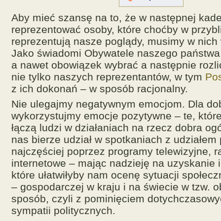
Aby mieć szansę na to, że w następnej kade
reprezentować osoby, które choćby w przybl
reprezentują nasze poglądy, musimy w nich 
Jako świadomi Obywatele naszego państw
a nawet obowiązek wybrać a następnie rozli
nie tylko naszych reprezentantów, w tym
Po
z ich dokonań – w sposób racjonalny.
Nie ulegajmy negatywnym emocjom. Dla do
wykorzystujmy emocje pozytywne – te, które 
łączą ludzi w działaniach na rzecz dobra og
nas bierze udział w spotkaniach z udziałem 
najczęściej poprzez programy telewizyjne, r
internetowe – mając nadzieję na uzyskanie i
które ułatwiłyby nam ocenę sytuacji społeczn
– gospodarczej w kraju i na świecie w tzw. 
sposób, czyli z pominięciem dotychczasowy
sympatii politycznych.