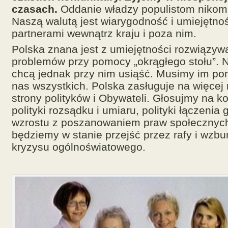
czasach.
Oddanie władzy populistom nikomu
Naszą walutą jest wiarygodność i umiejętn
partnerami wewnątrz kraju i poza nim.
Polska znana jest z umiejętności rozwiązyw
problemów przy pomocy „okrągłego stołu”. 
chcą jednak przy nim usiąść. Musimy im po
nas wszystkich. Polska zasługuje na więcej
strony polityków i Obywateli. Głosujmy na k
polityki rozsądku i umiaru, polityki łączeni
wzrostu z poszanowaniem praw społecznych
będziemy w stanie przejść przez rafy i wzbu
kryzysu ogólnoświatowego.