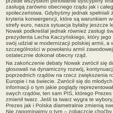
przede wszystkim pilnowanie dyscypliny fina
zasługą zarówno obecnego rządu jak i całe
społeczeństwa. Gdybyśmy jednak spełniali 
kryteria konwergencji, które są warunkiem w
strefy euro, nasza sytuacja byłaby jeszcze l
Nowak podkreślał jednak również zasługi św
prezydenta Lecha Kaczyńskiego, który jego
swój udział w modernizacji polskiej armii, a 
szczególności w powołaniu armii zawodowej
ostatecznie dokonał obecny rząd.
Na zakończenie debaty Nowak zwrócił się d
głosowali na dynamiczny rozwój, kontynuac
poprzednich rządów na rzecz zwiększenia ro
Europie i na świecie. Zwrócił się do młodych
informacji o tym jakie poglądy reprezentowa
swych rządów, ten sam PIS, którego Prezes 
zmienił twarz. Jeśli ta twarz wygra te wybor
Prezes jak i Polska diametralnie zmienią sw
Nie zapominajmy o tym – zobaczcie choćby