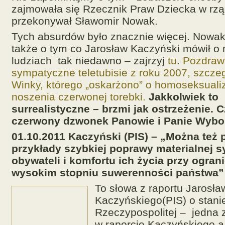
zajmowała się Rzecznik Praw Dziecka w rzą
przekonywał Sławomir Nowak.
Tych absurdów było znacznie więcej. Nowa
także o tym co Jarosław Kaczyński mówił o
ludziach tak niedawno – zajrzyj
tu
.
Pozdraw
sympatyczne teletubisie z roku 2007, szczeg
Winky, którego „oskarżono” o homoseksual
noszenia czerwonej torebki.
Jakkolwiek to
surrealistyczne – brzmi jak ostrzeżenie. 
czerwony dzwonek Panowie i Panie Wybo
01.10.2011 Kaczyński (PIS) – „Można też
przykłady szybkiej poprawy materialnej sy
obywateli i komfortu ich życia przy ogran
wysokim stopniu suwerenności państwa”
To słowa z raportu Jarosła
Kaczyńskiego(PIS) o stani
Rzeczypospolitej – jedna 
w raporcie Kaczyńskiego 