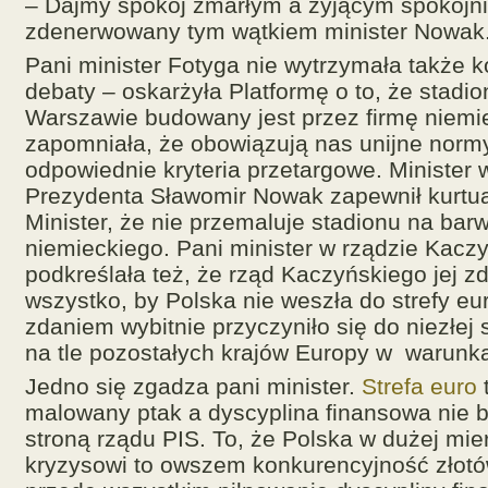
– Dajmy spokój zmarłym a żyjącym spokojni
zdenerwowany tym wątkiem minister Nowak
Pani minister Fotyga nie wytrzymała także 
debaty – oskarżyła Platformę o to, że stadi
Warszawie budowany jest przez firmę niemi
zapomniała, że obowiązują nas unijne norm
odpowiednie kryteria przetargowe. Minister 
Prezydenta Sławomir Nowak zapewnił kurtua
Minister, że nie przemaluje stadionu na bar
niemieckiego. Pani minister w rządzie Kacz
podkreślała też, że rząd Kaczyńskiego jej z
wszystko, by Polska nie weszła do strefy eur
zdaniem wybitnie przyczyniło się do niezłej s
na tle pozostałych krajów Europy w warunk
Jedno się zgadza pani minister.
Strefa euro
t
malowany ptak a dyscyplina finansowa nie b
stroną rządu PIS. To, że Polska w dużej mie
kryzysowi to owszem konkurencyjność złotów