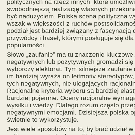
politycznych na rzecz innych, które umożliw
swobodniejszą realizację własnych przekona
być nadużyciem. Polska scena polityczna w
wszak w większości z ruchów postsolidarnoś
podział jest bardziej związany z fascynacją 
przywódcy i haseł, którymi posługuje się dl
popularności.
Słowo „zaufanie” ma tu znaczenie kluczowe
negatywnych lub pozytywnych gromadzi si
wyborczy elektorat. Tym silniejsze zaufanie
im bardziej wyraża on leitmotiv stereotypów
tych negatywnych, nie ulegających racjona
Racjonalne kryteria wyboru są bardziej elast
bardziej pojemne. Oceny racjonalne wymaga
wysiłku i wiedzy. Dlatego rozum często prze
negatywnymi emocjami. Dzisiejsza polska o
świetnie to wykorzystuje.
Jest wiele sposobów na to, by brać udział w