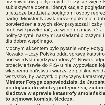
przeciwników politycznych. Liczy się więc st
subiektywna ocena, identyfikacja z poglądam
a jeszcze bardziej z poglądami osoby reprez
partię. Minister Nowak mówił spokojnie i dob
potwierdzenie swych słów przytaczał liczby 
próbował przekonać, że warto rozmawiać z 
politycznymi, naszymi sąsiadami bliższymi 
dla dobra wspólnego.
Mocnym akcentem było pytanie Anny Fotygi 
Nowaka – „czy Polska odda sprawę katastro
pod werdykt międzynarodowy?” Nowak odpow
przeciwieństwie do PIS- u nie wypowiada loj
własnemu państwu i wierzy, że polskie wład
wszystko, by wszystkie przyczyny katastrof
Minister Fotyga zapowiedziała, że Jarosł
po dojściu do władzy podejmie się zada
śledztwa w sprawie katastrofy smoleńskiej
to sejmowa komisja śledcza.