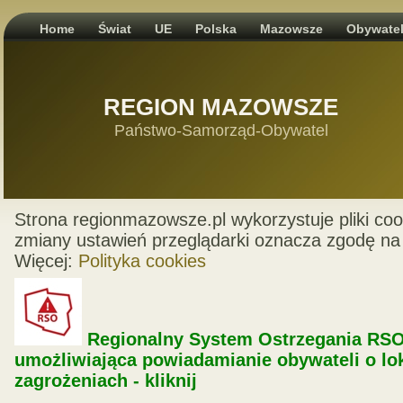
Home
Świat
UE
Polska
Mazowsze
Obywate
REGION MAZOWSZE
Państwo-Samorząd-Obywatel
Strona regionmazowsze.pl wykorzystuje pliki coo
zmiany ustawień przeglądarki oznacza zgodę na 
Więcej:
Polityka cookies
Regionalny System Ostrzegania RSO
umożliwiająca powiadamianie obywateli o lo
zagrożeniach - kliknij