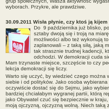
grup społecznych, Wasza aktywność wygaśn
wyborach. Przykre, ale prawdziwe.
30.09.2011 Wisła płynie, czy ktoś ją kijem
Do 9 października już blisko, pol
sztaby dwoją się i troją na miar
możliwości albo też wykonują to
zaplanowali – z taką siłą, jaką
tak strasznie trudnej kadencji, k
odchodzi. W demokracji cuda si
Mam trzynaste miejsce, szczęście to czy p
lekcja demokracji się liczy.
Warto się uczyć, by wiedzieć czego można
siebie i od polityków. Jako osoba wybieran
oczywiście dostać się do Sejmu, jako wybie
bardziej chciałabym wygranej partii, którą re
jako Obywatel czuć się bezpiecznie w kraju, 
moją ojczyzną, ojczyzną wolną. Niech taką 