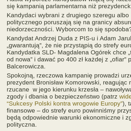
się kampanią parlamentarna niż prezydenck
Kandydaci wybrani z drugiego szeregu albo 
politycznego poruszają się na granicy absur
niedorzeczności. Wyborcom to się spodoba
Kandydat Andrzej Duda z PIS-u i Adam Jaru
„gwarantują”, że nie przystąpią do strefy eu
Kandydatka SLD- Magdalena Ogórek chce „
od nowa” i dawać po
400 zł każdej z „ofiar” 
Balcerowicza.
Spokojną, rzeczowa kampanię prowadzi urz
prezydent Bronisław Komorowski, reagując n
rzucane w jego kierunku krzesła – nawoły
zgody i dbania o bezpieczeństwo (patrz
wid
“Sukcesy Polski kontra wrogowie Europy”
), 
finansowe – do strefy euro powinniśmy przys
będą odpowiednie warunki ekonomiczne i z
polityczna.