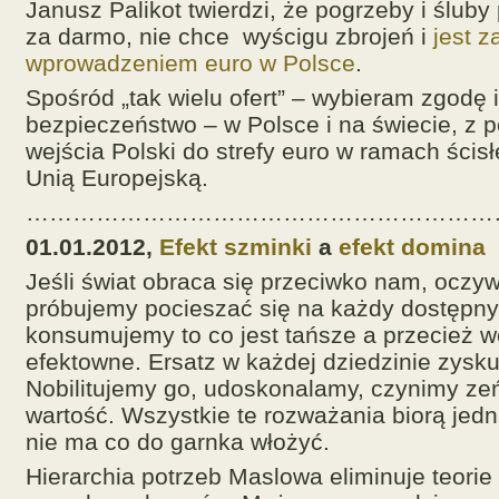
Janusz Palikot twierdzi, że pogrzeby i ślub
za darmo, nie chce wyścigu zbrojeń i
jest z
wprowadzeniem euro w Polsce
.
Spośród „tak wielu ofert” – wybieram zgodę i
bezpieczeństwo – w Polsce i na świecie, z 
wejścia Polski do strefy euro w ramach ścisłe
Unią Europejską.
……………………………………………………
01.01.2012,
Efekt szminki
a
efekt domina
Jeśli świat obraca się przeciwko nam, oczyw
próbujemy pocieszać się na każdy dostępn
konsumujemy to co jest tańsze a przecież w
efektowne. Ersatz w każdej dziedzinie zysku
Nobilitujemy go, udoskonalamy, czynimy ze
wartość. Wszystkie te rozważania biorą jedn
nie ma co do garnka włożyć.
Hierarchia potrzeb Maslowa eliminuje teorie