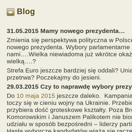
Blog
31.05.2015 Mamy nowego prezydenta…
Zmienia się perspektywa polityczna w Pols
nowego prezydenta. Wybory parlamentarne 
nami….Wielka niewiadoma już wkrótce okaż
wielką….?
Strefa Euro jeszcze bardziej się oddali? Un
przetrwa? Poczekajmy do jesieni.
29.03.2015
Czy to naprawdę wybory prez
Do
10 maja 2015
jeszcze daleko. Kampani
toczy się w cieniu wojny na Ukrainie. Przeb
przybiera dość groteskowe kształty. Poza B
Komorowskim i Januszem Palikotem nie bior
udziału w sposób bezpośredni – liderzy parti
Hasła wyborcze kandydatów wiążą się raczej