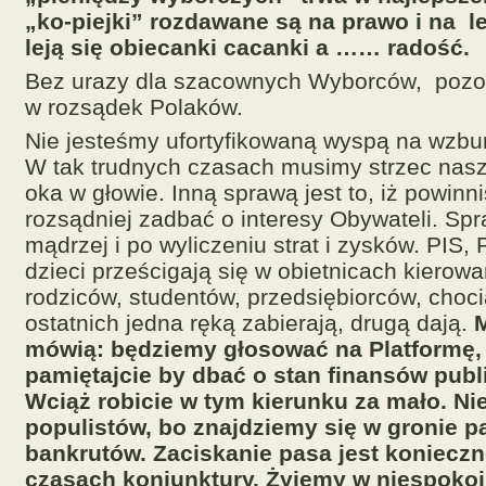
„ko-piejki” rozdawane są na prawo i na l
leją się obiecanki cacanki a …… radość.
Bez urazy dla szacownych Wyborców, pozos
w rozsądek Polaków.
Nie jesteśmy ufortyfikowaną wyspą na wzb
W tak trudnych czasach musimy strzec nasze
oka w głowie. Inną sprawą jest to, iż powinn
rozsądniej zadbać o interesy Obywateli. Spra
mądrzej i po wyliczeniu strat i zysków. PIS,
dzieci prześcigają się w obietnicach kierow
rodziców, studentów, przedsiębiorców, choci
ostatnich jedna ręką zabierają, drugą dają.
mówią: będziemy głosować na Platformę, 
pamiętajcie by dbać o stan finansów publ
Wciąż robicie w tym kierunku za mało. Nie
populistów, bo znajdziemy się w gronie p
bankrutów. Zaciskanie pasa jest koniecz
czasach koniunktury. Żyjemy w niespoko