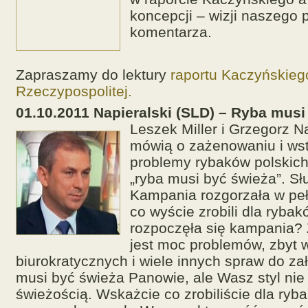
koncepcji – wizji naszego
komentarza.
Zapraszamy do lektury
raportu Kaczyńskiego
Rzeczypospolitej.
01.10.2011 Napieralski (SLD) – Ryba musi
Leszek Miller i Grzegorz Na
mówią o zażenowaniu i wst
problemy rybaków polskich 
„ryba musi być świeża”. Sł
Kampania rozgorzała w peł
co wyście zrobili dla ryba
rozpoczęła się kampania?
jest moc problemów, zbyt w
biurokratycznych i wiele innych spraw do za
musi być świeża Panowie, ale Wasz styl nie
świeżością. Wskażcie co zrobiliście dla ryb