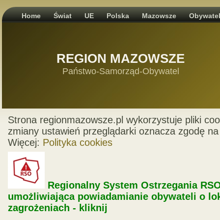
Home
Świat
UE
Polska
Mazowsze
Obywate
REGION MAZOWSZE
Państwo-Samorząd-Obywatel
Strona regionmazowsze.pl wykorzystuje pliki coo
zmiany ustawień przeglądarki oznacza zgodę na 
Więcej:
Polityka cookies
Regionalny System Ostrzegania RSO
umożliwiająca powiadamianie obywateli o lo
zagrożeniach - kliknij